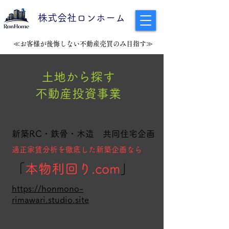
​株式会社ロンホーム
​ ≪お客様が後悔しない不動産売買のみ目指す
≫
土地から探す
不動産投資事業
​新築RC・鉄骨・木造 共同住宅企画
​適正家賃分析を徹底した新築企画なら
「
本物利回り.com
」
https://honmono-
rimawari.studio.site