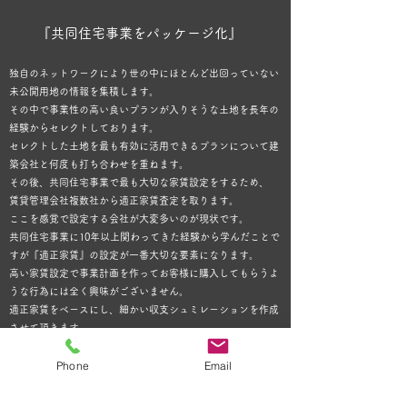
『共同住宅事業をパッケージ化』
独自のネットワークにより世の中にほとんど出回っていない
未公開用地の情報を集積します。
その中で事業性の高い良いプランが入りそうな土地を長年の
経験からセレクトしております。
セレクトした土地を最も有効に活用できるプランについて建
築会社と何度も打ち合わせを重ねます。
その後、共同住宅事業で最も大切な家賃設定をするため、
賃貸管理会社複数社から適正家賃査定を取ります。
ここを感覚で設定する会社が大変多いのが現状です。
共同住宅事業に10年以上関わってきた経験から学んだことで
すが『適正家賃』の設定が一番大切な要素になります。
高い家賃設定で事業計画を作ってお客様に購入してもらうよ
うな行為には全く興味がございません。
適正家賃をベースにし、細かい収支シュミレーションを作成
させて頂きます。
Phone
Email
目標利回りは立地条件により多少変動しますが、
『適正家賃』で、